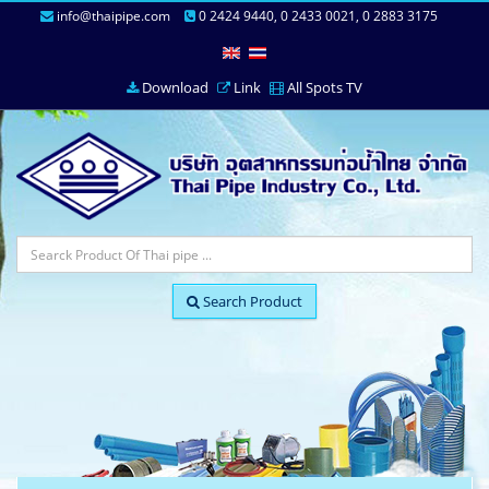
info@thaipipe.com
0 2424 9440, 0 2433 0021, 0 2883 3175
Download
Link
All Spots TV
Search Product